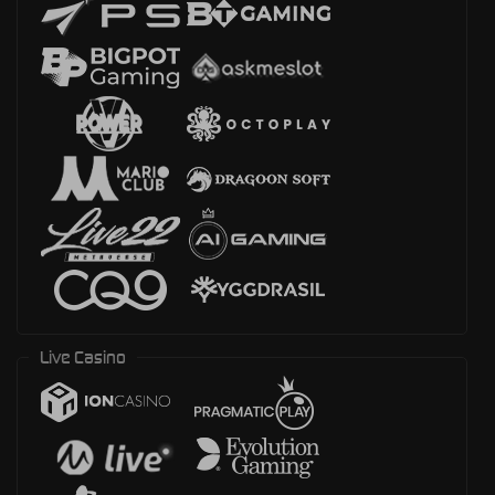
Live Casino