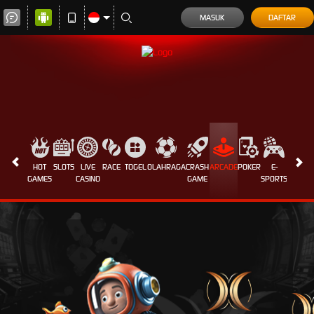
MASUK
DAFTAR
HOT
SLOTS
LIVE
RACE
TOGEL
OLAHRAGA
CRASH
ARCADE
POKER
E-
SABUN
GAMES
CASINO
GAME
SPORTS
AYAM