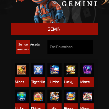
GEMINI
Semua
Arcade
permainan
Mines Gold Rush
Tiger Hilo
Limbo
Lucky Hilo
Mines Neon
Limbo Classic
Chicken Run
Hilo
Pinoy Mines
Mines Maple