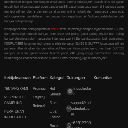
memberikan banyak keuntungan untuk anda, karena Indoplaybet adalah situs slot gacor
terbaik hari ini dan sebagai agen bandar slot88 gacor terpercaya resmi di Indonesia yang
menjadi pilihan utama dari semua situs slot online terbaik dan terpercaya yang ada,
sehingga antrian pendaftaran member premium seperti pemain Slot yang selalu bertambah
banyak setiap harinya.
Indo​play​bet hadir sebagai platform
slot88
resmi terpercaya dengan layanan online 24 jam
dan akses login mudah banyak permainan slot paling gacor paling disukai dan paling
banyak dimainkan oleh masyarakat Indonesia saat ini. Dengan kecepatan login permainan,
INDO​PLAY​BET terus menjadi referensi situs slot gacor Slot88 & Slot777 terpercaya pilihan
pertama dibandingkan dengan situs slot lainnya. Keunggulan yang membuat SLOT88
menjadi situs slot gacor terbaik terletak pada RTP yang tinggi, memberikan peluang
kemenangan lebih besar di setiap putaran. Daftar sekarang juga di Indoplaybet.
Kebijaksanaan
Platform
Kategori
Dukungan
Komunitas
TENTANG KAMI
Promosi
Hot
Indoplaybe
Games
t
RESPONSIBLE
Loyalty
GAMBLING
Slots
support@ind
Referral
oplaybet.co
PERATURAN
Live
m
INDOPLAYBET
Casino
+62812799
Race