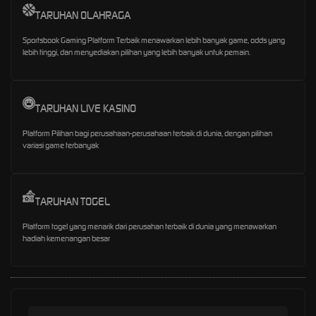
TARUHAN OLAHRAGA
Sportsbook Gaming Platform Terbaik menawarkan lebih banyak game, odds yang
lebih tinggi, dan menyediakan pilihan yang lebih banyak untuk pemain.
TARUHAN LIVE KASINO
Platform Pilihan bagi perusahaan-perusahaan terbaik di dunia, dengan pilihan
variasi game terbanyak
TARUHAN TOGEL
Platform togel yang menarik dari perusahan terbaik di dunia yang menawarkan
hadiah kemenangan besar