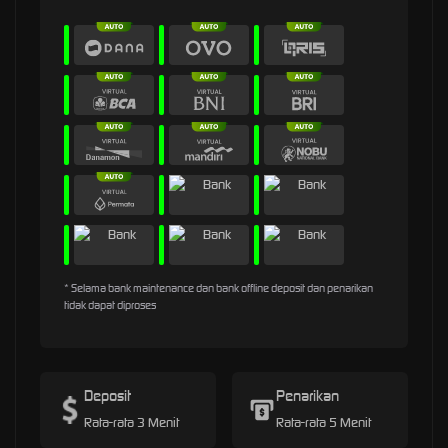
* Selama bank maintenance dan bank offline deposit dan penarikan
tidak dapat diproses
Deposit
Penarikan
Rata-rata 3 Menit
Rata-rata 5 Menit