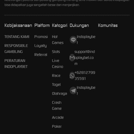
bisa didapatkan juga sangatlah besar dan menjanjikan.
Kebijaksanaan
Platform
Kategori
Dukungan
Komunitas
TENTANG KAMI
Promosi
Hot
Indoplaybe
Games
t
RESPONSIBLE
Loyalty
GAMBLING
Slots
support@ind
Referral
oplaybet.co
PERATURAN
Live
m
INDOPLAYBET
Casino
+62812799
Race
35591
Togel
Indoplaybe
Olahraga
t
Crash
Game
Arcade
Poker