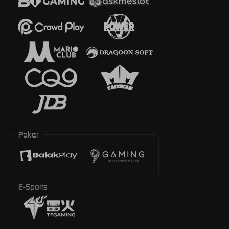
Poker
E-Sports