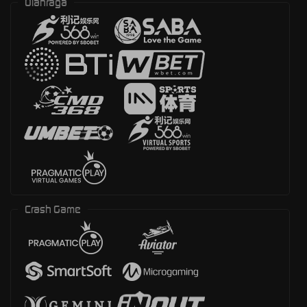
Olahraga
Crash Game