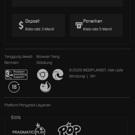
Deposit
Penarikan
Rata-rata 3 Menit
Rata-rata 5 Menit
Tanggung Jawab
Browser Yang
Bermain
Didukung
©2026 INDOPLAYBET. Hak cipta
dilindungi | 18+
Platform Penyedia Layanan
Slots