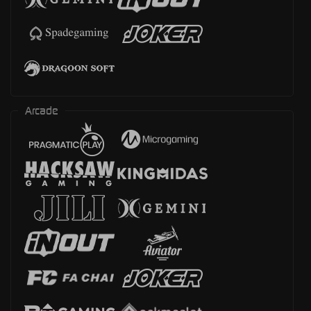
Arcade