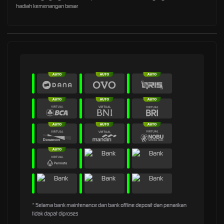
hadiah kemenangan besar
* Selama bank maintenance dan bank offline deposit dan penarikan
tidak dapat diproses