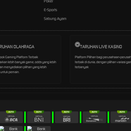
Poker
E-Sports
Sabung Ayam
RUHAN OLAHRAGA
TARUHAN LIVE KASINO
ook Gaming Platform Terbaik
Platform Pilihan bagi perusahaan-perusa
kan lebih banyak game, odds yang lebih
terbaik di dunia, dengan pilihan variasi g
 dan menyediakan pilihan yang lebih
terbanyak
untuk pemain.