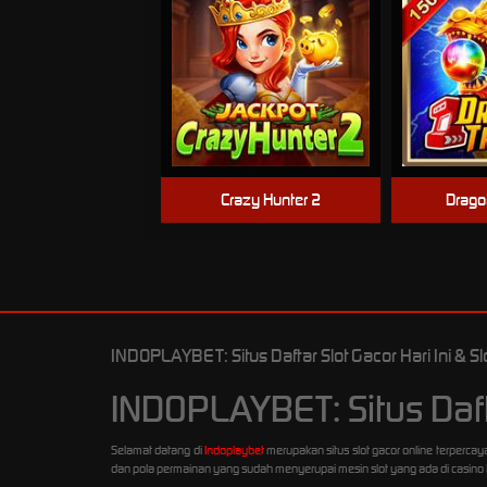
Crazy Hunter 2
Drago
INDOPLAYBET: Situs Daftar Slot Gacor Hari Ini & 
INDOPLAYBET: Situs Daft
Selamat datang di
Indoplaybet
merupakan situs slot gacor online terperca
dan pola permainan yang sudah menyerupai mesin slot yang ada di casino (o