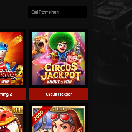
shing 2
Circus Jackpot