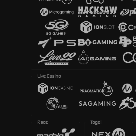
Live Casino
Race
Togel