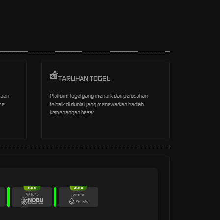
TARUHAN TOGEL
haan
Platform togel yang menarik dari perusahan
ame
terbaik di dunia yang menawarkan hadiah
kemenangan besar