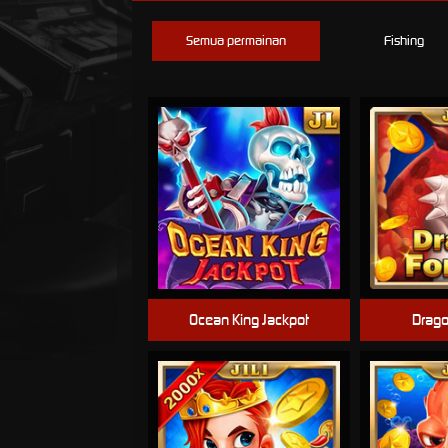
Semua permainan
Fishing
Ocean King Jackpot
Drago