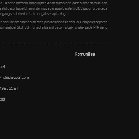
ine. Dengan daftar di Indoplaybet, Anda sudah bisa memainkan semua jenis
slot gacor terbaik hari ini dan sebagai agen bandar slot88 gacor terpercaya
ot yang selalu bertambah banyak setiap harinya.
ing banyak dimainkan oleh masyarakat Indonesia saat ini. Dengan kecepatan
ang membuat SLOT88 menjadi situs slot gacor terbaik terletak pada RTP yang
Komunitas
bet
@indoplaybet.com
79935591
bet