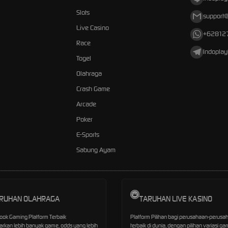
Slots
support
Live Casino
+62812
Race
Indoplay
Togel
Olahraga
Crash Game
Arcade
Poker
E-Sports
Sabung Ayam
RUHAN OLAHRAGA
TARUHAN LIVE KASINO
ook Gaming Platform Terbaik
Platform Pilihan bagi perusahaan-perusa
kan lebih banyak game, odds yang lebih
terbaik di dunia, dengan pilihan variasi g