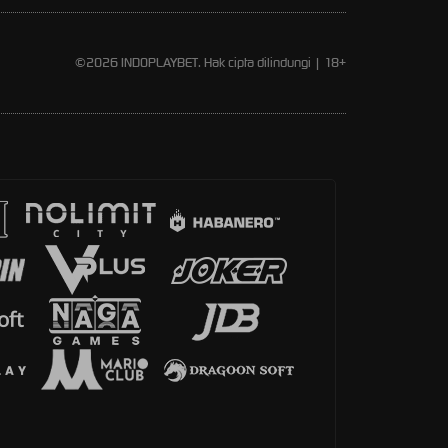
©2026 INDOPLAYBET. Hak cipta dilindungi | 18+