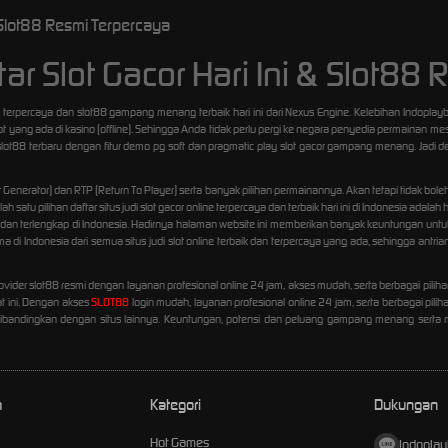
 Slot88 Resmi Terpercaya
ar Slot Gacor Hari Ini & Slot88
e terpercaya dan slot88 gampang menang terbaik hari ini dari Nexus Engine. Kelebihan Indopla
 yang ada di kasino (offline). Sehingga Anda tidak perlu pergi ke negara penyedia permainan mesin
obet & slot88 terbaru dengan fitur demo pg soft dan pragmatic play slot gacor gampang menang. Ja
nerator) dan RTP (Return To Player) serta banyak pilihan permainannya. Akan tetapi tidak boleh k
pilihan daftar situs judi slot gacor online terpercaya dan terbaik hari ini di Indonesia adalah ha
an terlengkap di Indonesia. Hadirnya halaman website ini memberikan banyak keuntungan untuk an
ama di Indonesia dari semua situs judi slot online terbaik dan terpercaya yang ada, sehingga an
i provider slot88 resmi dengan layanan profesional online 24 jam, akses mudah, serta berbagai pili
t ini. Dengan akses
SLOT88
login mudah, layanan profesional online 24 jam, serta berbagai pil
bandingkan dengan situs lainnya. Keuntungan, potensi dan peluang gampang menang serta max
m
Kategori
Dukungan
Hot Games
Indoplay