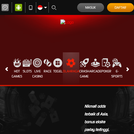
MASUK
DAFTAR
HOT
SLOTS
LIVE
RACE
TOGEL
OLAHRAGA
CRASH
ARCADE
POKER
E-
SABUN
GAMES
CASINO
GAME
SPORTS
AYAM
Nikmati odds
terbaik di Asia,
bonus ekstra
parlay tertinggi,