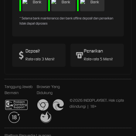
* Selama bank maintenance dan bank offline deposit dan penarikan
tidak dapat diproses
Deposit
Penarikan
Rata-rata 3 Menit
Rata-rata 5 Menit
Tanggung Jawab
Browser Yang
Bermain
Didukung
©2026 INDOPLAYBET. Hak cipta
dilindungi | 18+
Platform Penyedia Layanan