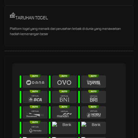
TARUHAN TOGEL
Platform togel yang menarik dari perusahan terbaik di dunia yang menawarkan
hadiah kemenangan besar