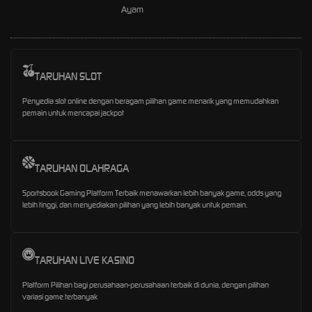
Ayam
TARUHAN SLOT
Penyedia slot online dengan beragam pilihan game menarik yang memudahkan
pemain untuk mencapai jackpot
TARUHAN OLAHRAGA
Sportsbook Gaming Platform Terbaik menawarkan lebih banyak game, odds yang
lebih tinggi, dan menyediakan pilihan yang lebih banyak untuk pemain.
TARUHAN LIVE KASINO
Platform Pilihan bagi perusahaan-perusahaan terbaik di dunia, dengan pilihan
variasi game terbanyak