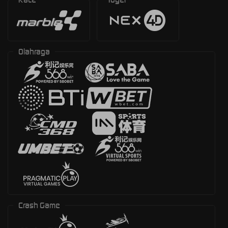
Olahraga
Crash Game