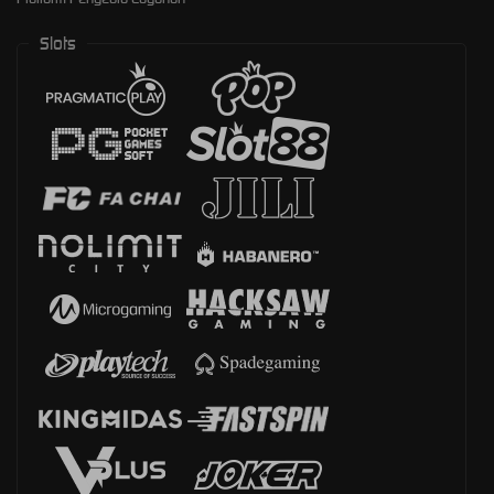
Slots