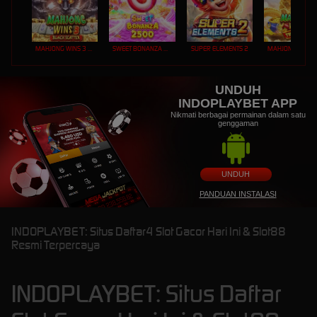
MAHJONG WINS 3 – BLACK SCATTER
SWEET BONANZA 2500
SUPER ELEMENTS 2
UNDUH
INDOPLAYBET APP
Nikmati berbagai permainan dalam satu
genggaman
UNDUH
PANDUAN INSTALASI
INDOPLAYBET: Situs Daftar4 Slot Gacor Hari Ini & Slot88
Resmi Terpercaya
INDOPLAYBET: Situs Daftar