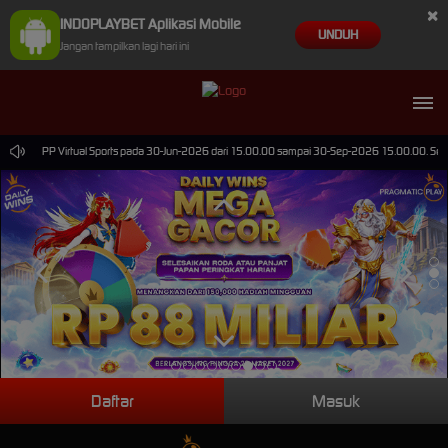
×
INDOPLAYBET Aplikasi Mobile
UNDUH
Jangan tampilkan lagi hari ini
adwal: PP Virtual Sports pada 30-Jun-2026 dari 15.00.00 sampai 30-Sep-2026 15.00.00. Selama
Daftar
Masuk